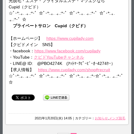
光脱毛・エステ・ブライダルエステ・マツエクなら
Cupid（クピド）
☆ﾟ･*:.｡. .｡.:*･゜☆ﾟ･*:.｡. .｡.:*･゜☆ﾟ･*:.｡. .｡.:*･゜☆ﾟ･*:.｡.
.｡.:*･゜☆
プライベートサロン Cupid（クピド）
【ホームページ】
https://www.cupilady.com
【クピドメイン SNS】
・facebook：
https://www.facebook.com/cupilady
・YouTube：
クピドYouTubeチャンネル
・LINE@ ID: @PBO4274K (ｱｯﾄﾏｰｸﾋﾟｰﾋﾞｰｵｰ4274ｹｰ）
【求人情報】
https://www.cupilady.com/shop#recruit
☆ﾟ･*:.｡. .｡.:*･゜☆ﾟ･*:.｡. .｡.:*･゜☆ﾟ･*:.｡. .｡.:*･☆ﾟ･*:.｡. .｡.:*･゜
☆
2021年1月20日(水) 14:05｜カテゴリー：
お知らせ
,
メンズ脱毛