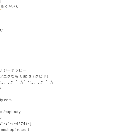
御覧ください
さい
ナジーテラピー
エクなら Cupid（クピド）
:.｡. .｡.:*･゜☆ﾟ･*:.｡. .｡.:*･゜☆
）
ady.com
om/cupilady
ル
ﾟｰﾋﾞｰｵｰ4274ｹｰ）
om/shop#recruit