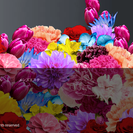
ル
｜
メンズエステ
ghts reserved.