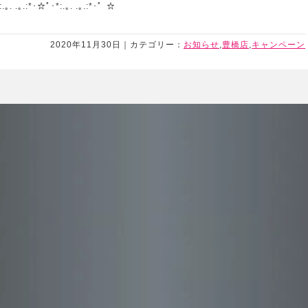
.｡. .｡.:*･☆ﾟ･*:.｡. .｡.:*･゜☆
2020年11月30日｜カテゴリー：
お知らせ
,
豊橋店
,
キャンペーン