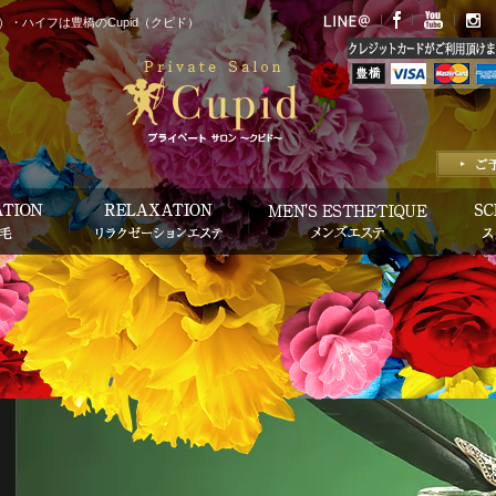
・ハイフは豊橋のCupid（クピド）