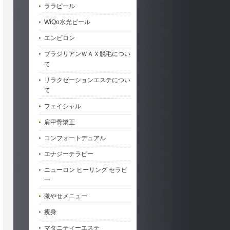
ララピール
WiQo水光ピール
エンビロン
ブラジリアンＷＡＸ脱毛につい
て
リラクゼーションエステについ
て
フェイシャル
肩甲骨矯正
コンフォートデュアル
エナジーテラピー
ニューロン ヒーリング セラピ
ー
激やせメニュー
痩身
マタニティーエステ