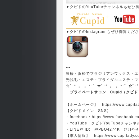
▼クピドのYouTubeチャンネルもぜひ
▼クピドのInstagram もぜひ御覧くだ
---
豊橋・浜松でブラジリアンワックス・エ
光脱毛・エステ・ブライダルエステ・マツ
☆ﾟ･*:.｡. .｡.:*･゜☆ﾟ･*:.｡. .｡.:*･゜☆ﾟ･*
プライベートサロン Cupid（クピド
【ホームページ】
https://www.cupil
【クピドメイン SNS】
・facebook：
https://www.facebook.c
・YouTube：
クピドYouTubeチャンネ
・LINE@ ID: @PBO4274K (ｱｯﾄﾏｰｸﾋ
【求人情報】
https://www.cupilady.c