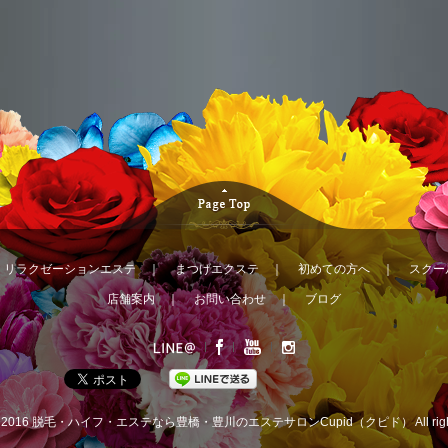
｜
リラクゼーションエステ
｜
まつげエクステ
｜
初めての方へ
｜
スクー
店舗案内
｜
お問い合わせ
｜
ブログ
© 2016
脱毛・ハイフ・エステなら豊橋・豊川のエステサロンCupid（クピド）
All ri