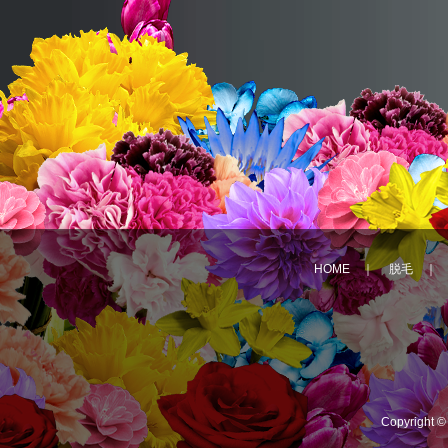
HOME
｜
脱毛
Copyright 