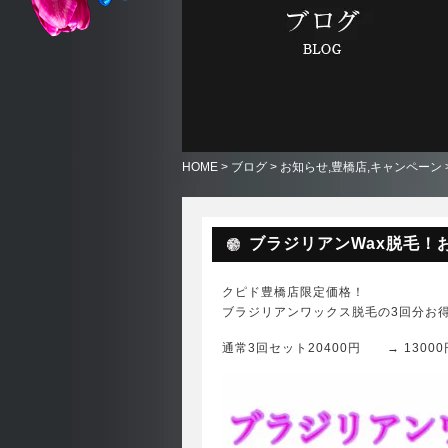
HOME
>
ブログ
>
お知らせ
,
豊橋店
,
キャンペーン
ブラジリアンWax脱毛！
クピド豊橋店限定価格！
ブラジリアンワックス脱毛の3回分お
通常3回セット20400円 → 13000