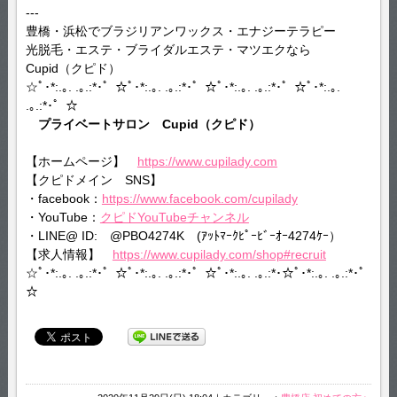
---
豊橋・浜松でブラジリアンワックス・エナジーテラピー
光脱毛・エステ・ブライダルエステ・マツエクなら
Cupid（クピド）
☆ﾟ･*:.｡. .｡.:*･゜☆ﾟ･*:.｡. .｡.:*･゜☆ﾟ･*:.｡. .｡.:*･゜☆ﾟ･*:.｡.
.｡.:*･゜☆
プライベートサロン Cupid（クピド）
【ホームページ】
https://www.cupilady.com
【クピドメイン SNS】
・facebook：
https://www.facebook.com/cupilady
・YouTube：
クピドYouTubeチャンネル
・LINE@ ID: @PBO4274K (ｱｯﾄﾏｰｸﾋﾟｰﾋﾞｰｵｰ4274ｹｰ）
【求人情報】
https://www.cupilady.com/shop#recruit
☆ﾟ･*:.｡. .｡.:*･゜☆ﾟ･*:.｡. .｡.:*･゜☆ﾟ･*:.｡. .｡.:*･☆ﾟ･*:.｡. .｡.:*･゜
☆