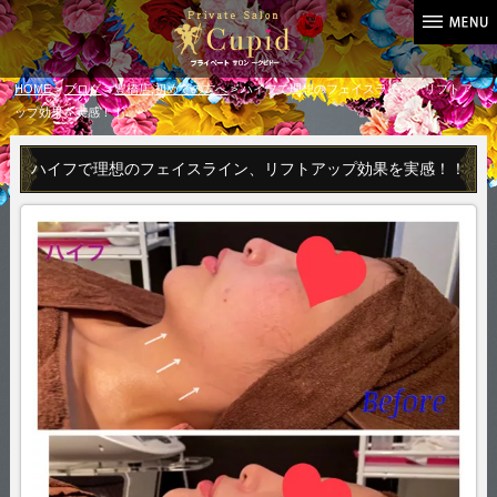
HOME
>
ブログ
>
豊橋店
,
初めての方へ
> ハイフで理想のフェイスライン、リフトア
ップ効果を実感！！
ハイフで理想のフェイスライン、リフトアップ効果を実感！！