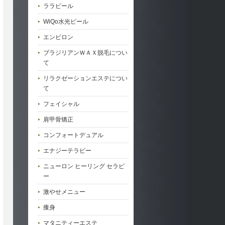
ララピール
WiQo水光ピール
エンビロン
ブラジリアンＷＡＸ脱毛につい
て
リラクゼーションエステについ
て
フェイシャル
肩甲骨矯正
コンフォートデュアル
エナジーテラピー
ニューロン ヒーリング セラピ
ー
激やせメニュー
痩身
マタニティーエステ