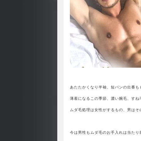
あたたかくなり半袖、短パンの出番も
薄着になるこの季節、濃い腕毛、すね
ムダ毛処理は女性がするもの、男はそ
今は男性もムダ毛のお手入れは当たり