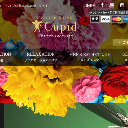
・ハイフは豊橋のCupid（クピド）