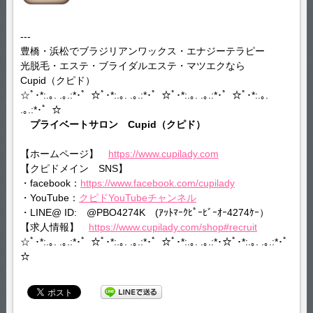
---
豊橋・浜松でブラジリアンワックス・エナジーテラピー
光脱毛・エステ・ブライダルエステ・マツエクなら
Cupid（クピド）
☆ﾟ･*:.｡. .｡.:*･゜☆ﾟ･*:.｡. .｡.:*･゜☆ﾟ･*:.｡. .｡.:*･゜☆ﾟ･*:.｡.
.｡.:*･゜☆
プライベートサロン Cupid（クピド）
【ホームページ】
https://www.cupilady.com
【クピドメイン SNS】
・facebook：
https://www.facebook.com/cupilady
・YouTube：
クピドYouTubeチャンネル
・LINE@ ID: @PBO4274K (ｱｯﾄﾏｰｸﾋﾟｰﾋﾞｰｵｰ4274ｹｰ）
【求人情報】
https://www.cupilady.com/shop#recruit
☆ﾟ･*:.｡. .｡.:*･゜☆ﾟ･*:.｡. .｡.:*･゜☆ﾟ･*:.｡. .｡.:*･☆ﾟ･*:.｡. .｡.:*･゜
☆