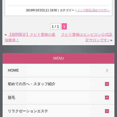
2019年3月2日(土) 19:00｜カテゴリー：
メンズ脱毛
,
初めての方へ
1 / 1
1
«
【期間限定】クピド豊橋の最
クピド豊橋はエンビロン公式認
強痩身！
定サロンです♪
»
MENU
HOME
初めての方へ・スタッフ紹介
脱毛
リラクゼーションエステ