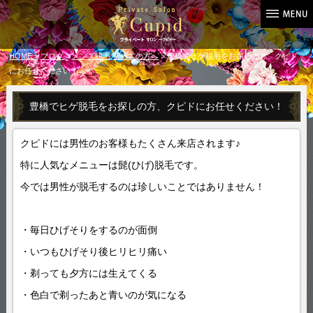
HOME
>
ブログ
>
メンズ脱毛
,
初めての方へ
> 豊橋でヒゲ脱毛をお探しの方、クピド
にお任せください！
豊橋でヒゲ脱毛をお探しの方、クピドにお任せください！
クピドには男性のお客様もたくさん来店されます♪
特に人気なメニューは髭(ひげ)脱毛です。
今では男性が脱毛するのは珍しいことではありません！
・毎日ひげそりをするのが面倒
・いつもひげそり後ヒリヒリ痛い
・剃っても夕方には生えてくる
・色白で剃ったあと青いのが気になる