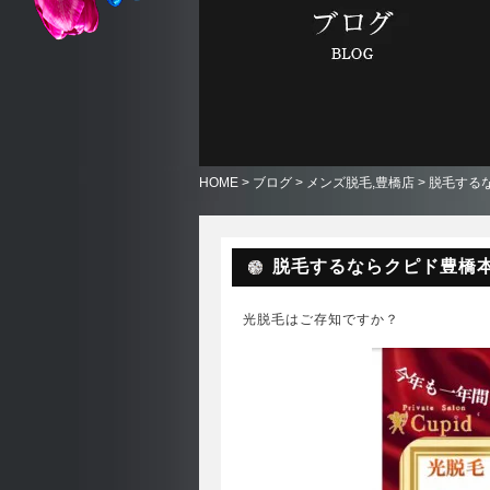
HOME
>
ブログ
>
メンズ脱毛
,
豊橋店
> 脱毛する
脱毛するならクピド豊橋
光脱毛はご存知ですか？