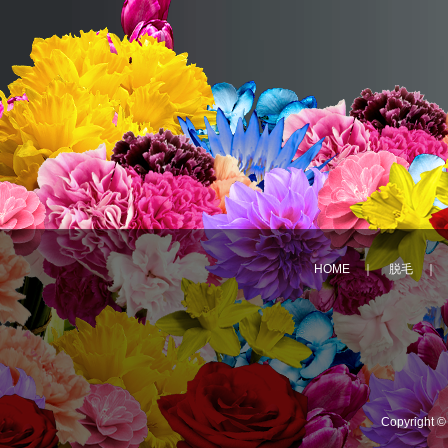
HOME
｜
脱毛
Copyright 