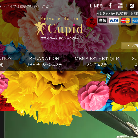
・ハイフは豊橋のCupid（クピド）