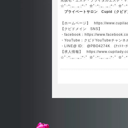
光脱毛・エステ・ブライダルエステ・マツ
☆ﾟ･*:.｡. .｡.:*･゜☆ﾟ･*:.｡. .｡.:*･゜☆ﾟ･*
プライベートサロン Cupid（クピド
【ホームページ】
https://www.cupil
【クピドメイン SNS】
・facebook：
https://www.facebook.c
・YouTube：
クピドYouTubeチャンネ
・LINE@ ID: @PBO4274K (ｱｯﾄﾏｰｸﾋ
【求人情報】
https://www.cupilady.c
☆ﾟ･*:.｡. .｡.:*･゜☆ﾟ･*:.｡. .｡.:*･゜☆ﾟ･*: