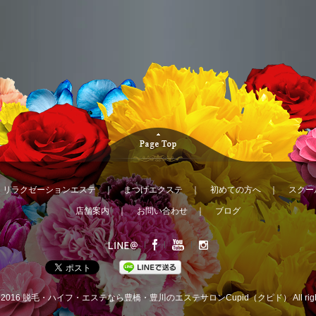
｜
リラクゼーションエステ
｜
まつげエクステ
｜
初めての方へ
｜
スクー
店舗案内
｜
お問い合わせ
｜
ブログ
© 2016
脱毛・ハイフ・エステなら豊橋・豊川のエステサロンCupid（クピド）
All ri