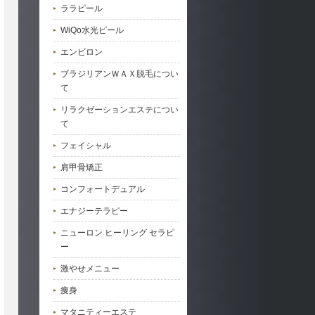
ララピール
WiQo水光ピール
エンビロン
ブラジリアンＷＡＸ脱毛につい
て
リラクゼーションエステについ
て
フェイシャル
肩甲骨矯正
コンフォートデュアル
エナジーテラピー
ニューロン ヒーリング セラピ
ー
激やせメニュー
痩身
マタニティーエステ