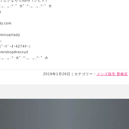
エクなら Cupid（クピド）
:.｡. .｡.:*･゜☆ﾟ･*:.｡. .｡.:*･゜☆
）
ady.com
om/cupilady
ル
ﾟｰﾋﾞｰｵｰ4274ｹｰ）
om/shop#recruit
.｡. .｡.:*･☆ﾟ･*:.｡. .｡.:*･゜☆
2019年1月26日｜カテゴリー：
メンズ脱毛
,
豊橋店