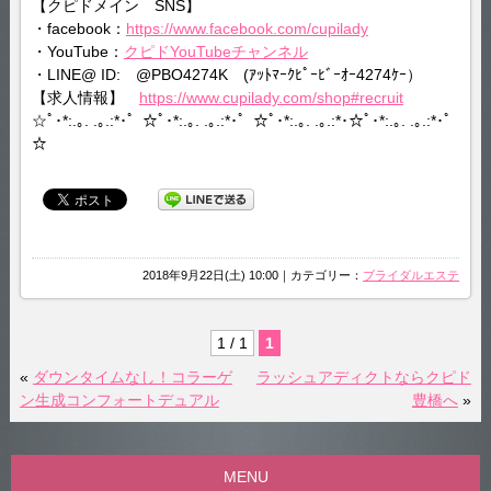
【クピドメイン SNS】
・facebook：
https://www.facebook.com/cupilady
・YouTube：
クピドYouTubeチャンネル
・LINE@ ID: @PBO4274K (ｱｯﾄﾏｰｸﾋﾟｰﾋﾞｰｵｰ4274ｹｰ）
【求人情報】
https://www.cupilady.com/shop#recruit
☆ﾟ･*:.｡. .｡.:*･゜☆ﾟ･*:.｡. .｡.:*･゜☆ﾟ･*:.｡. .｡.:*･☆ﾟ･*:.｡. .｡.:*･゜
☆
2018年9月22日(土) 10:00｜カテゴリー：
ブライダルエステ
1 / 1
1
«
ダウンタイムなし！コラーゲ
ラッシュアディクトならクピド
ン生成コンフォートデュアル
豊橋へ
»
MENU