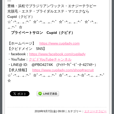
---
豊橋・浜松でブラジリアンワックス・エナジーテラピー
光脱毛・エステ・ブライダルエステ・マツエクなら
Cupid（クピド）
☆ﾟ･*:.｡. .｡.:*･゜☆ﾟ･*:.｡. .｡.:*･゜☆ﾟ･*:.｡. .｡.:*･゜☆ﾟ･*:.｡.
.｡.:*･゜☆
プライベートサロン Cupid（クピド）
【ホームページ】
https://www.cupilady.com
【クピドメイン SNS】
・facebook：
https://www.facebook.com/cupilady
・YouTube：
クピドYouTubeチャンネル
・LINE@ ID: @PBO4274K (ｱｯﾄﾏｰｸﾋﾟｰﾋﾞｰｵｰ4274ｹｰ）
【求人情報】
https://www.cupilady.com/shop#recruit
☆ﾟ･*:.｡. .｡.:*･゜☆ﾟ･*:.｡. .｡.:*･゜☆ﾟ･*:.｡. .｡.:*･☆ﾟ･*:.｡. .｡.:*･゜
☆
2018年9月7日(金) 09:00｜カテゴリー：
エナジーテラピー