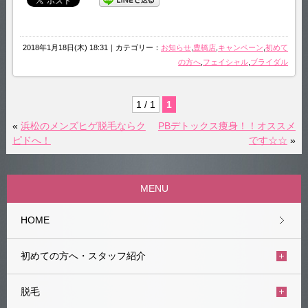
2018年1月18日(木) 18:31｜カテゴリー：
お知らせ
,
豊橋店
,
キャンペーン
,
初めて
の方へ
,
フェイシャル
,
ブライダル
1 / 1
1
«
浜松のメンズヒゲ脱毛ならク
PBデトックス痩身！！オススメ
ピドへ！
です☆☆
»
MENU
HOME
初めての方へ・スタッフ紹介
脱毛