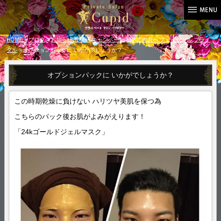
HOME
>
ブログ
>
お知らせ
,
豊橋店
,
キャンペーン
,
初めての方へ
,
フェイシャル
,
ブライ
ダル
> オプションパックに いかがでしょうか？
オプションパックに いかがでしょうか？
この時期乾燥に負けない ハリツヤ美肌を保つ為
こちらのパック後お肌がよみがえります！
「24kゴールドジェルマスク」