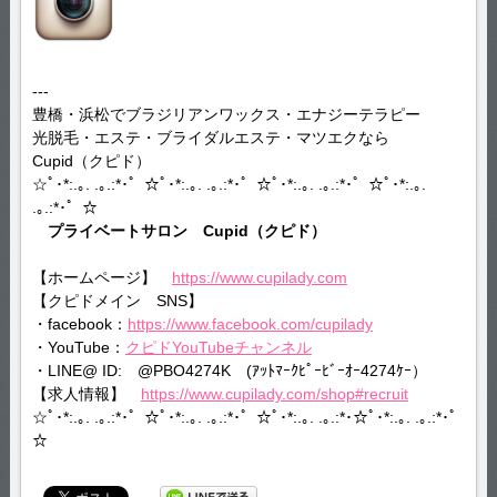
---
豊橋・浜松でブラジリアンワックス・エナジーテラピー
光脱毛・エステ・ブライダルエステ・マツエクなら
Cupid（クピド）
☆ﾟ･*:.｡. .｡.:*･゜☆ﾟ･*:.｡. .｡.:*･゜☆ﾟ･*:.｡. .｡.:*･゜☆ﾟ･*:.｡.
.｡.:*･゜☆
プライベートサロン Cupid（クピド）
【ホームページ】
https://www.cupilady.com
【クピドメイン SNS】
・facebook：
https://www.facebook.com/cupilady
・YouTube：
クピドYouTubeチャンネル
・LINE@ ID: @PBO4274K (ｱｯﾄﾏｰｸﾋﾟｰﾋﾞｰｵｰ4274ｹｰ）
【求人情報】
https://www.cupilady.com/shop#recruit
☆ﾟ･*:.｡. .｡.:*･゜☆ﾟ･*:.｡. .｡.:*･゜☆ﾟ･*:.｡. .｡.:*･☆ﾟ･*:.｡. .｡.:*･゜
☆