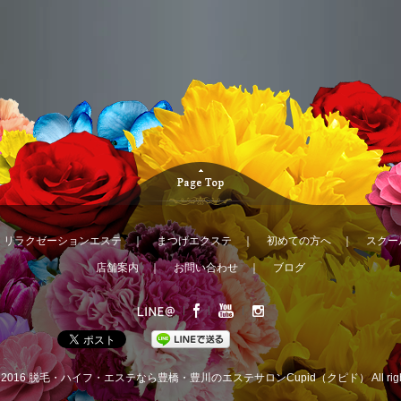
｜
リラクゼーションエステ
｜
まつげエクステ
｜
初めての方へ
｜
スクー
店舗案内
｜
お問い合わせ
｜
ブログ
© 2016
脱毛・ハイフ・エステなら豊橋・豊川のエステサロンCupid（クピド）
All ri