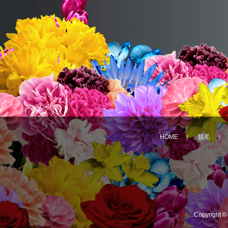
HOME
｜
脱毛
Copyright 