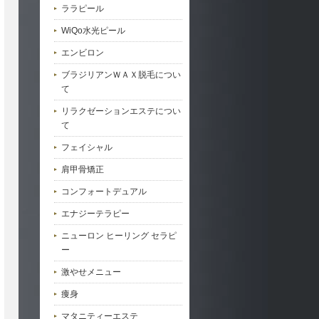
ララピール
WiQo水光ピール
エンビロン
ブラジリアンＷＡＸ脱毛につい
て
リラクゼーションエステについ
て
フェイシャル
肩甲骨矯正
コンフォートデュアル
エナジーテラピー
ニューロン ヒーリング セラピ
ー
激やせメニュー
痩身
マタニティーエステ