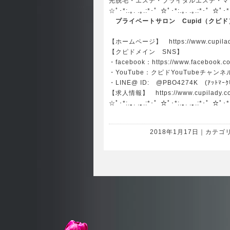
光脱毛・エステ・ブライダルエステ・マツ
☆ﾟ･*:.｡. .｡.:*･゜☆ﾟ･*:.｡. .｡.:*･゜☆ﾟ･*
プライベートサロン Cupid（クピド
【ホームページ】
https://www.cupil
【クピドメイン SNS】
・facebook：
https://www.facebook.c
・YouTube：
クピドYouTubeチャンネ
・LINE@ ID: @PBO4274K (ｱｯﾄﾏｰｸﾋ
【求人情報】
https://www.cupilady.c
☆ﾟ･*:.｡. .｡.:*･゜☆ﾟ･*:.｡. .｡.:*･゜☆ﾟ･*:
2018年1月17日｜カテゴ