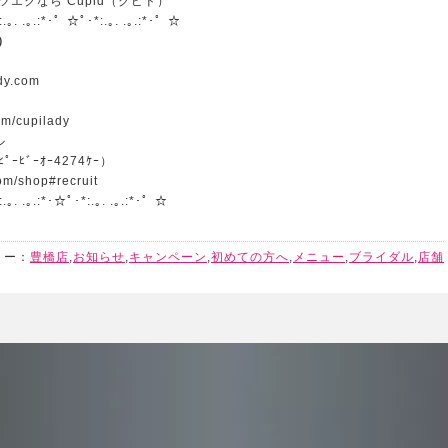
エクなら Cupid（クピド）
:.｡. .｡.:*･゜☆ﾟ･*:.｡. .｡.:*･゜☆
）
ady.com
om/cupilady
ル
ﾟｰﾋﾞｰｵｰ4274ｹｰ）
om/shop#recruit
.｡. .｡.:*･☆ﾟ･*:.｡. .｡.:*･゜☆
リー：
豊橋店
,
お知らせ
,
キャンペーン
,
初めての方へ
,
メニュー
,
ブライダル
,
店舗