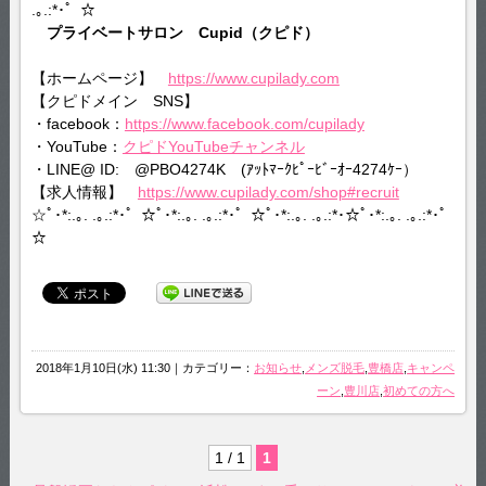
.｡.:*･゜☆
プライベートサロン Cupid（クピド）
【ホームページ】
https://www.cupilady.com
【クピドメイン SNS】
・facebook：
https://www.facebook.com/cupilady
・YouTube：
クピドYouTubeチャンネル
・LINE@ ID: @PBO4274K (ｱｯﾄﾏｰｸﾋﾟｰﾋﾞｰｵｰ4274ｹｰ）
【求人情報】
https://www.cupilady.com/shop#recruit
☆ﾟ･*:.｡. .｡.:*･゜☆ﾟ･*:.｡. .｡.:*･゜☆ﾟ･*:.｡. .｡.:*･☆ﾟ･*:.｡. .｡.:*･゜
☆
2018年1月10日(水) 11:30｜カテゴリー：
お知らせ
,
メンズ脱毛
,
豊橋店
,
キャンペ
ーン
,
豊川店
,
初めての方へ
1 / 1
1