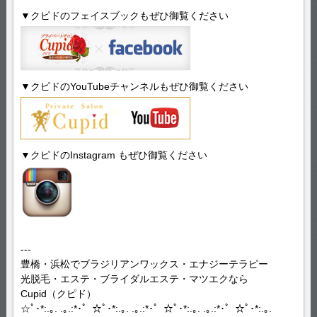
▼クピドのフェイスブックもぜひ御覧ください
▼クピドのYouTubeチャンネルもぜひ御覧ください
▼クピドのInstagram もぜひ御覧ください
---
豊橋・浜松でブラジリアンワックス・エナジーテラピー
光脱毛・エステ・ブライダルエステ・マツエクなら
Cupid（クピド）
☆ﾟ･*:.｡. .｡.:*･゜☆ﾟ･*:.｡. .｡.:*･゜☆ﾟ･*:.｡. .｡.:*･゜☆ﾟ･*:.｡.