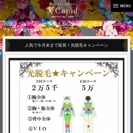
HOME
>
ブログ
>
お知らせ
,
メンズ脱毛
,
豊橋店
,
キャンペーン
,
豊川店
,
初めての方へ
>
人気で今月末まで延長！光脱毛キャンペーン
人気で今月末まで延長！光脱毛キャンペーン