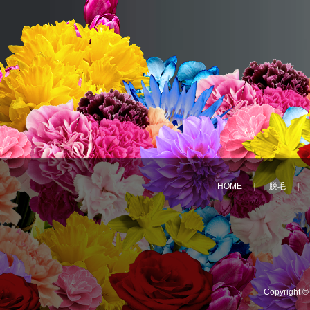
HOME
｜
脱毛
Copyright 