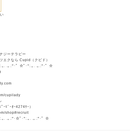
さい
ナジーテラピー
エクなら Cupid（クピド）
:.｡. .｡.:*･゜☆ﾟ･*:.｡. .｡.:*･゜☆
）
ady.com
om/cupilady
ル
ﾟｰﾋﾞｰｵｰ4274ｹｰ）
om/shop#recruit
.｡. .｡.:*･☆ﾟ･*:.｡. .｡.:*･゜☆