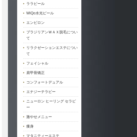
ララピール
WiQo水光ピール
エンビロン
ブラジリアンＷＡＸ脱毛につい
て
リラクゼーションエステについ
て
フェイシャル
肩甲骨矯正
コンフォートデュアル
エナジーテラピー
ニューロン ヒーリング セラピ
ー
激やせメニュー
痩身
マタニティーエステ