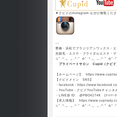
▼クピドのInstagram もぜひ御覧くだ
---
豊橋・浜松でブラジリアンワックス・エ
光脱毛・エステ・ブライダルエステ・マツ
☆ﾟ･*:.｡. .｡.:*･゜☆ﾟ･*:.｡. .｡.:*･゜☆ﾟ･*
プライベートサロン Cupid（クピド
【ホームページ】
https://www.cupil
【クピドメイン SNS】
・facebook：
https://www.facebook.c
・YouTube：
クピドYouTubeチャンネ
・LINE@ ID: @PBO4274K (ｱｯﾄﾏｰｸﾋ
【求人情報】
https://www.cupilady.c
☆ﾟ･*:.｡. .｡.:*･゜☆ﾟ･*:.｡. .｡.:*･゜☆ﾟ･*: