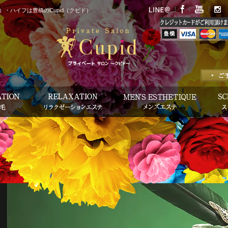
・ハイフは豊橋のCupid（クピド）