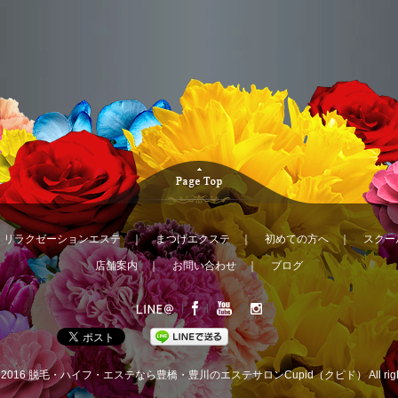
｜
リラクゼーションエステ
｜
まつげエクステ
｜
初めての方へ
｜
スクー
店舗案内
｜
お問い合わせ
｜
ブログ
© 2016
脱毛・ハイフ・エステなら豊橋・豊川のエステサロンCupid（クピド）
All ri