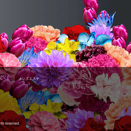
ル
｜
メンズエステ
ghts reserved.