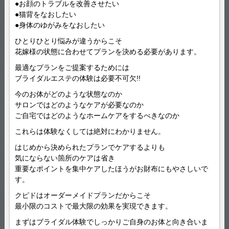
●お顔のトラブルを改善させたい
●猫背をなおしたい
●身体のゆがみをなおしたい
ひとりひとり悩みが違うからこそ
花嫁様の状態に合わせてプランを決める必要があります。
最適なプランをご提案するためには
ブライダルエステの体験は必要不可欠!!
今のお体がどのような状態なのか
サロンではどのようなケアが必要なのか
ご自宅ではどのようなホームケアをするべきなのか
これらは体験なくしては絶対にわかりません。
はじめから決められたプランでケアするよりも
気にならない箇所のケアは省き
重要なポイントを集中ケアしたほうがお財布にもやさしいで
す。
クピドはオーダーメイドプランだからこそ
最小限のコストで最大限の効果を実現できます。
まずはブライダル体験でしっかりご自身のお体と向き合いま