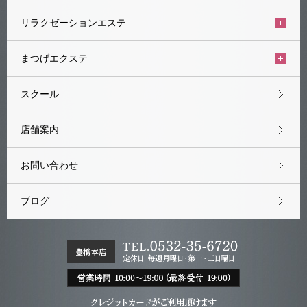
リラクゼーションエステ
まつげエクステ
スクール
店舗案内
お問い合わせ
ブログ