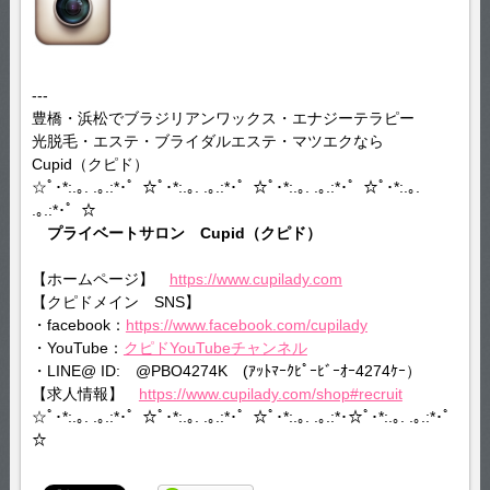
---
豊橋・浜松でブラジリアンワックス・エナジーテラピー
光脱毛・エステ・ブライダルエステ・マツエクなら
Cupid（クピド）
☆ﾟ･*:.｡. .｡.:*･゜☆ﾟ･*:.｡. .｡.:*･゜☆ﾟ･*:.｡. .｡.:*･゜☆ﾟ･*:.｡.
.｡.:*･゜☆
プライベートサロン Cupid（クピド）
【ホームページ】
https://www.cupilady.com
【クピドメイン SNS】
・facebook：
https://www.facebook.com/cupilady
・YouTube：
クピドYouTubeチャンネル
・LINE@ ID: @PBO4274K (ｱｯﾄﾏｰｸﾋﾟｰﾋﾞｰｵｰ4274ｹｰ）
【求人情報】
https://www.cupilady.com/shop#recruit
☆ﾟ･*:.｡. .｡.:*･゜☆ﾟ･*:.｡. .｡.:*･゜☆ﾟ･*:.｡. .｡.:*･☆ﾟ･*:.｡. .｡.:*･゜
☆