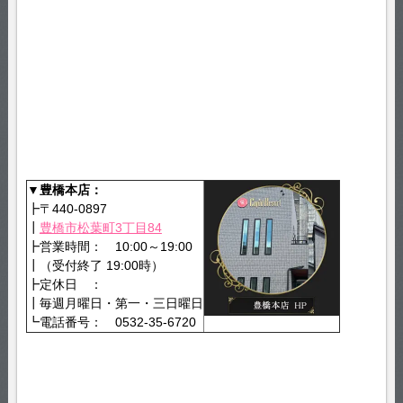
▼豊橋本店：
┣〒440-0897
┃
豊橋市松葉町3丁目84
┣営業時間： 10:00～19:00
┃（受付終了 19:00時）
┣定休日 ：
┃毎週月曜日・第一・三日曜日
┗電話番号： 0532-35-6720