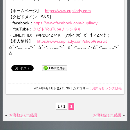
【ホームページ】
https://www.cupilady.com
【クピドメイン SNS】
・facebook：
https://www.facebook.com/cupilady
・YouTube：
クピドYouTubeチャンネル
・LINE@ ID: @PBO4274K (ｱｯﾄﾏｰｸﾋﾟｰﾋﾞｰｵｰ4274ｹｰ）
【求人情報】
https://www.cupilady.com/shop#recruit
☆ﾟ･*:.｡. .｡.:*･゜☆ﾟ･*:.｡. .｡.:*･゜☆ﾟ･*:.｡. .｡.:*･☆ﾟ･*:.｡. .｡.:*･゜
☆
2014年4月11日(金) 13:36｜カテゴリー：
お知らせ
,
メンズ脱毛
1 / 1
1
«
お客様のご感想
お客様のご感想
»