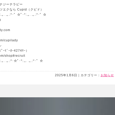
ナジーテラピー
エクなら Cupid（クピド）
:.｡. .｡.:*･゜☆ﾟ･*:.｡. .｡.:*･゜☆
）
ady.com
om/cupilady
ル
ﾟｰﾋﾞｰｵｰ4274ｹｰ）
om/shop#recruit
.｡. .｡.:*･☆ﾟ･*:.｡. .｡.:*･゜☆
2025年1月6日｜カテゴリー：
お知らせ