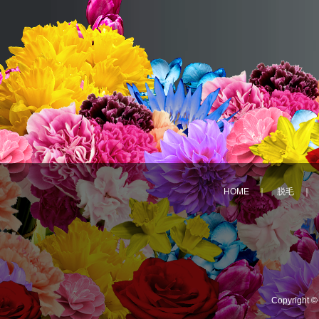
HOME
｜
脱毛
Copyright 