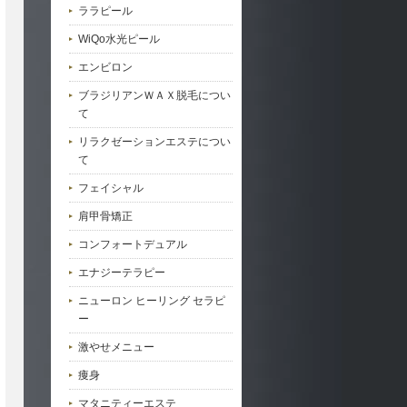
ララピール
WiQo水光ピール
エンビロン
ブラジリアンＷＡＸ脱毛につい
て
リラクゼーションエステについ
て
フェイシャル
肩甲骨矯正
コンフォートデュアル
エナジーテラピー
ニューロン ヒーリング セラピ
ー
激やせメニュー
痩身
マタニティーエステ