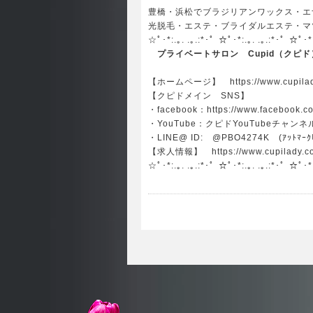
豊橋・浜松でブラジリアンワックス・エ
光脱毛・エステ・ブライダルエステ・マツ
☆ﾟ･*:.｡. .｡.:*･゜☆ﾟ･*:.｡. .｡.:*･゜☆ﾟ･*
プライベートサロン Cupid（クピド
【ホームページ】
https://www.cupil
【クピドメイン SNS】
・facebook：
https://www.facebook.c
・YouTube：
クピドYouTubeチャンネ
・LINE@ ID: @PBO4274K (ｱｯﾄﾏｰｸﾋ
【求人情報】
https://www.cupilady.c
☆ﾟ･*:.｡. .｡.:*･゜☆ﾟ･*:.｡. .｡.:*･゜☆ﾟ･*: