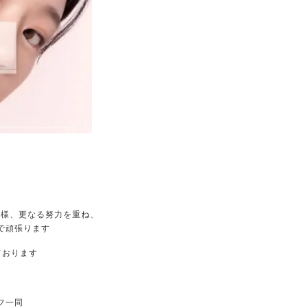
る様、更なる努力を重ね、
で頑張ります
ております
フ一同