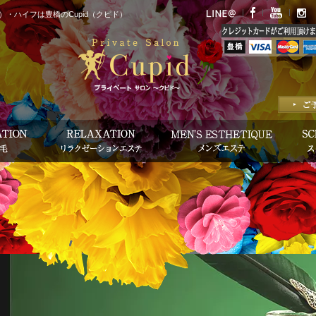
・ハイフは豊橋のCupid（クピド）