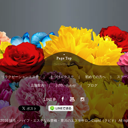
｜
リラクゼーションエステ
｜
まつげエクステ
｜
初めての方へ
｜
スクー
店舗案内
｜
お問い合わせ
｜
ブログ
© 2016
脱毛・ハイフ・エステなら豊橋・豊川のエステサロンCupid（クピド）
All ri