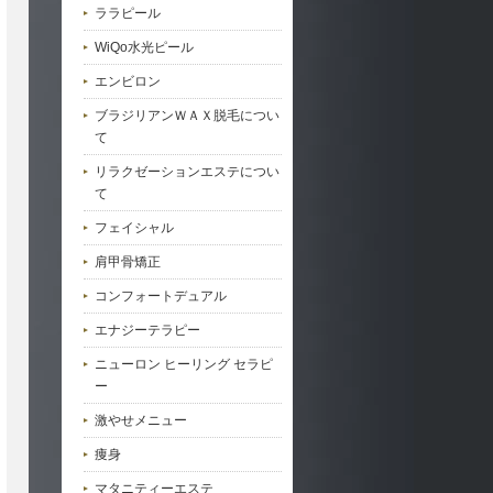
ララピール
WiQo水光ピール
エンビロン
ブラジリアンＷＡＸ脱毛につい
て
リラクゼーションエステについ
て
フェイシャル
肩甲骨矯正
コンフォートデュアル
エナジーテラピー
ニューロン ヒーリング セラピ
ー
激やせメニュー
痩身
マタニティーエステ