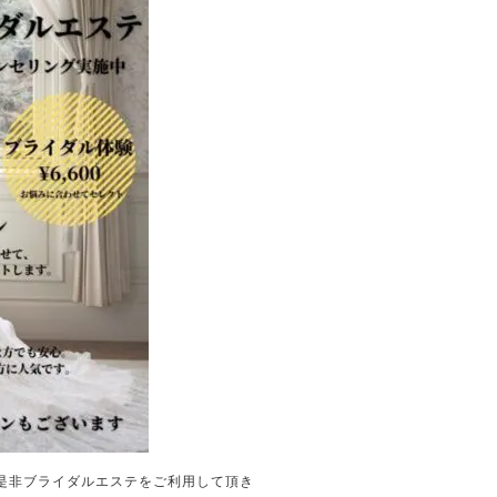
是非ブライダルエステをご利用して頂き