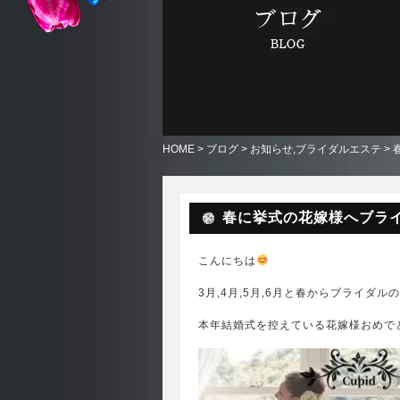
HOME
>
ブログ
>
お知らせ
,
ブライダルエステ
>
春に挙式の花嫁様へブラ
こんにちは
3月,4月,5月,6月と春からブライダ
本年結婚式を控えている花嫁様おめで