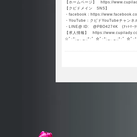
【ホームページ】
https://www.cupil
【クピドメイン SNS】
・facebook：
https://www.facebook.c
・YouTube：
クピドYouTubeチャンネ
・LINE@ ID: @PBO4274K (ｱｯﾄﾏｰｸﾋ
【求人情報】
https://www.cupilady.c
☆ﾟ･*:.｡. .｡.:*･゜☆ﾟ･*:.｡. .｡.:*･゜☆ﾟ･*: