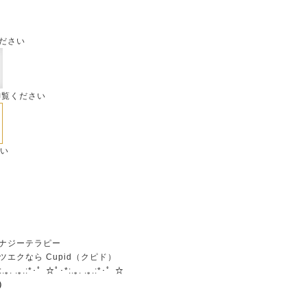
ださい
御覧ください
さい
ナジーテラピー
エクなら Cupid（クピド）
:.｡. .｡.:*･゜☆ﾟ･*:.｡. .｡.:*･゜☆
）