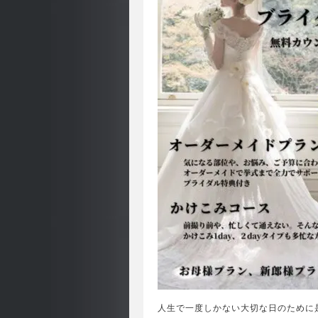
人生で一度しかない大切な日のために