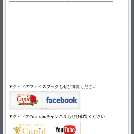
▼クピドのフェイスブックもぜひ御覧ください
▼クピドのYouTubeチャンネルもぜひ御覧ください