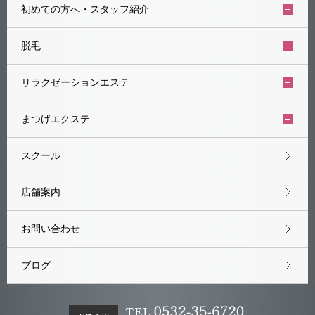
初めての方へ・スタッフ紹介
脱毛
リラクゼーションエステ
まつげエクステ
スクール
店舗案内
お問い合わせ
ブログ