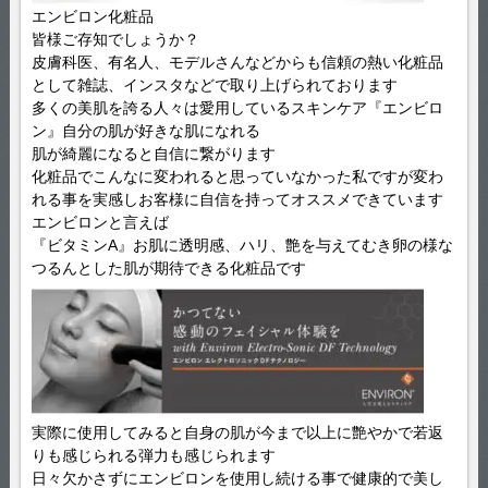
エンビロン化粧品
皆様ご存知でしょうか？
皮膚科医、有名人、モデルさんなどからも信頼の熱い化粧品
として雑誌、インスタなどで取り上げられております
多くの美肌を誇る人々は愛用しているスキンケア『エンビロ
ン』自分の肌が好きな肌になれる
肌が綺麗になると自信に繋がります
化粧品でこんなに変われると思っていなかった私ですが変わ
れる事を実感しお客様に自信を持ってオススメできています
エンビロンと言えば
『ビタミンA』お肌に透明感、ハリ、艶を与えてむき卵の様な
つるんとした肌が期待できる化粧品です
実際に使用してみると自身の肌が今まで以上に艶やかで若返
りも感じられる弾力も感じられます
日々欠かさずにエンビロンを使用し続ける事で健康的で美し