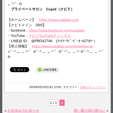
.｡.:*･゜☆
プライベートサロン Cupid（クピド）
【ホームページ】
https://www.cupilady.com
【クピドメイン SNS】
・facebook：
https://www.facebook.com/cupilady
・YouTube：
クピドYouTubeチャンネル
・LINE@ ID: @PBO4274K (ｱｯﾄﾏｰｸﾋﾟｰﾋﾞｰｵｰ4274ｹｰ）
【求人情報】
https://www.cupilady.com/shop#recruit
☆ﾟ･*:.｡. .｡.:*･゜☆ﾟ･*:.｡. .｡.:*･゜☆ﾟ･*:.｡. .｡.:*･☆ﾟ･*:.｡. .｡.:*･゜
☆
2023年8月24日(木) 12:09｜カテゴリー：
お知らせ
,
エンビロン
1 / 1
1
«
お盆休みのお知らせ
暑い夏の体の疲れに
»