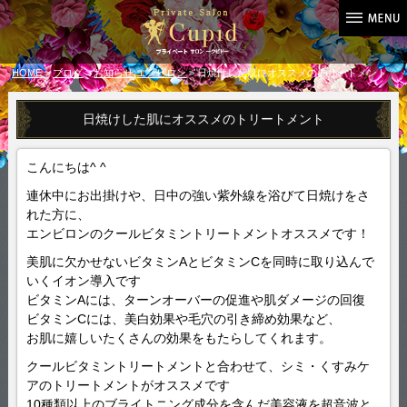
HOME
>
ブログ
>
お知らせ
,
エンビロン
> 日焼けした肌にオススメのトリートメント
日焼けした肌にオススメのトリートメント
こんにちは^ ^
連休中にお出掛けや、日中の強い紫外線を浴びて日焼けをさ
れた方に、
エンビロンのクールビタミントリートメントオススメです！
美肌に欠かせないビタミンAとビタミンCを同時に取り込んで
いくイオン導入です
ビタミンAには、ターンオーバーの促進や肌ダメージの回復
ビタミンCには、美白効果や毛穴の引き締め効果など、
お肌に嬉しいたくさんの効果をもたらしてくれます。
クールビタミントリートメントと合わせて、シミ・くすみケ
アのトリートメントがオススメです
10種類以上のブライトニング成分を含んだ美容液を超音波と