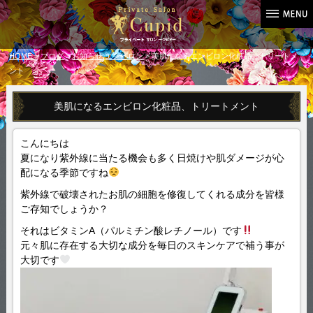
HOME
>
ブログ
>
お知らせ
,
エンビロン
> 美肌になるエンビロン化粧品、トリートメ
ント
美肌になるエンビロン化粧品、トリートメント
こんにちは
夏になり紫外線に当たる機会も多く日焼けや肌ダメージが心
配になる季節ですね
紫外線で破壊されたお肌の細胞を修復してくれる成分を皆様
ご存知でしょうか？
それはビタミンA（パルミチン酸レチノール）です
元々肌に存在する大切な成分を毎日のスキンケアで補う事が
大切です