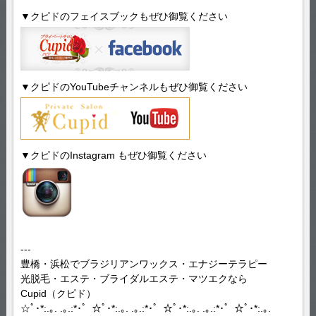
▼クピドのフェイスブックもぜひ御覧ください
▼クピドのYouTubeチャンネルもぜひ御覧ください
▼クピドのInstagram もぜひ御覧ください
---
豊橋・浜松でブラジリアンワックス・エナジーテラピー
光脱毛・エステ・ブライダルエステ・マツエクなら
Cupid（クピド）
☆ﾟ･*:.｡. .｡.:*･゜☆ﾟ･*:.｡. .｡.:*･゜☆ﾟ･*:.｡. .｡.:*･゜☆ﾟ･*:.｡.