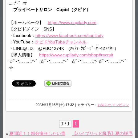
.｡.:*･゜☆
プライベートサロン Cupid（クピド）
【ホームページ】
https://www.cupilady.com
【クピドメイン SNS】
・facebook：
https://www.facebook.com/cupilady
・YouTube：
クピドYouTubeチャンネル
・LINE@ ID: @PBO4274K (ｱｯﾄﾏｰｸﾋﾟｰﾋﾞｰｵｰ4274ｹｰ）
【求人情報】
https://www.cupilady.com/shop#recruit
☆ﾟ･*:.｡. .｡.:*･゜☆ﾟ･*:.｡. .｡.:*･゜☆ﾟ･*:.｡. .｡.:*･☆ﾟ･*:.｡. .｡.:*･゜
☆
2023年7月15日(土) 17:32｜カテゴリー：
お知らせ
,
エンビロン
1 / 1
1
«
夏間近！！部分痩せしたい貴
【ハイブリッド脱毛】夏の脱毛