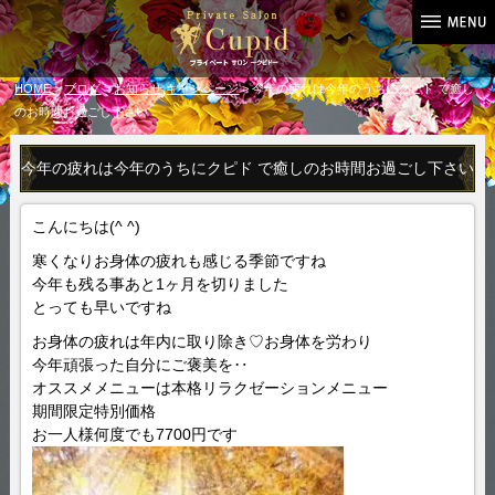
HOME
>
ブログ
>
お知らせ
,
キャンペーン
> 今年の疲れは今年のうちにクピド で癒し
のお時間お過ごし下さい
今年の疲れは今年のうちにクピド で癒しのお時間お過ごし下さい
こんにちは(^ ^)
寒くなりお身体の疲れも感じる季節ですね
今年も残る事あと1ヶ月を切りました
とっても早いですね
お身体の疲れは年内に取り除き♡お身体を労わり
今年頑張った自分にご褒美を‥
オススメメニューは本格リラクゼーションメニュー
期間限定特別価格
お一人様何度でも7700円です