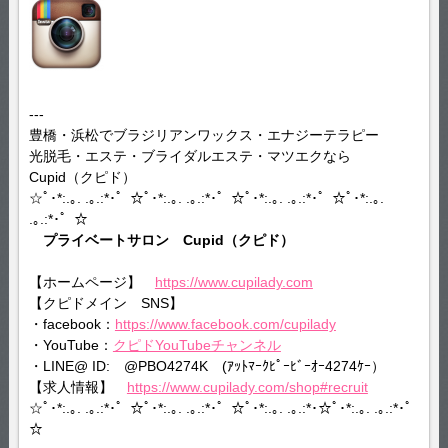
---
豊橋・浜松でブラジリアンワックス・エナジーテラピー
光脱毛・エステ・ブライダルエステ・マツエクなら
Cupid（クピド）
☆ﾟ･*:.｡. .｡.:*･゜☆ﾟ･*:.｡. .｡.:*･゜☆ﾟ･*:.｡. .｡.:*･゜☆ﾟ･*:.｡.
.｡.:*･゜☆
プライベートサロン Cupid（クピド）
【ホームページ】
https://www.cupilady.com
【クピドメイン SNS】
・facebook：
https://www.facebook.com/cupilady
・YouTube：
クピドYouTubeチャンネル
・LINE@ ID: @PBO4274K (ｱｯﾄﾏｰｸﾋﾟｰﾋﾞｰｵｰ4274ｹｰ）
【求人情報】
https://www.cupilady.com/shop#recruit
☆ﾟ･*:.｡. .｡.:*･゜☆ﾟ･*:.｡. .｡.:*･゜☆ﾟ･*:.｡. .｡.:*･☆ﾟ･*:.｡. .｡.:*･゜
☆