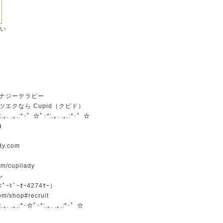
さい
ナジーテラピー
エクなら Cupid（クピド）
:.｡. .｡.:*･゜☆ﾟ･*:.｡. .｡.:*･゜☆
）
ady.com
om/cupilady
ル
ﾟｰﾋﾞｰｵｰ4274ｹｰ）
om/shop#recruit
.｡. .｡.:*･☆ﾟ･*:.｡. .｡.:*･゜☆