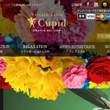
・ハイフは豊橋のCupid（クピド）