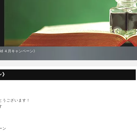
upid ４月キャンペーン》
ン》
とうございます！
す
ーン