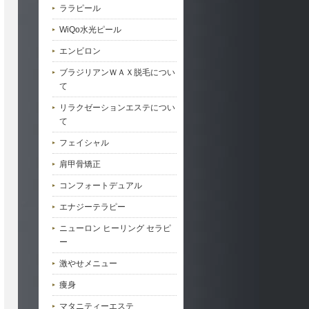
ララピール
WiQo水光ピール
エンビロン
ブラジリアンＷＡＸ脱毛につい
て
リラクゼーションエステについ
て
フェイシャル
肩甲骨矯正
コンフォートデュアル
エナジーテラピー
ニューロン ヒーリング セラピ
ー
激やせメニュー
痩身
マタニティーエステ